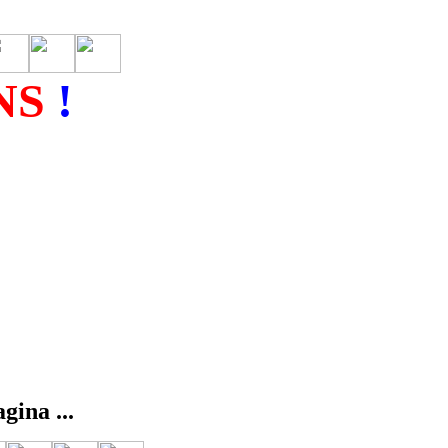
NS
!
gina ...