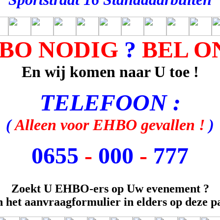
BO NODIG
?
BEL O
En wij komen naar U toe !
TELEFOON :
(
Alleen voor EHBO gevallen !
)
0655
-
000
-
777
Zoekt U EHBO-ers op Uw evenement ?
 het aanvraagformulier in elders op deze pa