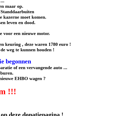
...
een maar op.
om Standdaarbuiten
de kazerne moet komen.
sen leven en dood.
e voor een nieuwe motor.
en keuring , deze waren 1780 euro !
p de weg te kunnen houden !
ie begonnen
ratie of een vervangende auto ...
 buren.
en nieuwe EHBO wagen ?
m !!!
 op deze donatiepagina !