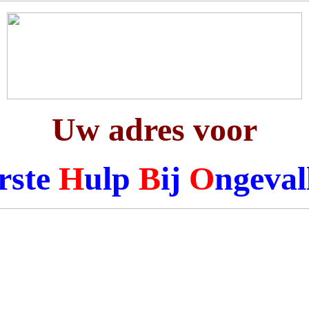
Uw adres voor
rste
H
ulp
B
ij
O
ngeval