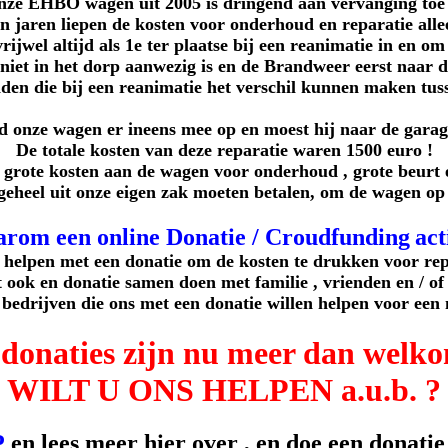
ze EHBO wagen uit 2005 is dringend aan vervanging toe 
n jaren liepen de kosten voor onderhoud en reparatie all
rijwel altijd als 1e ter plaatse bij een reanimatie in en 
iet in het dorp aanwezig is en de Brandweer eerst naar 
den die bij een reanimatie het verschil kunnen maken tus
d onze wagen er ineens mee op en moest hij naar de garag
De totale kosten van deze reparatie waren 1500 euro !
grote kosten aan de wagen voor onderhoud , grote beurt 
geheel uit onze eigen zak moeten betalen, om de wagen o
arom een online Donatie / Croudfunding
act
 helpen met een donatie om de kosten te drukken voor repa
 ook en donatie samen doen met familie , vrienden en / of
 bedrijven die ons met een donatie willen helpen voor e
 donaties zijn nu meer dan welko
WILT U ONS HELPEN a.u.b. ?
P
en lees meer hier over , en doe een donatie