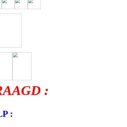
AAGD :
P :